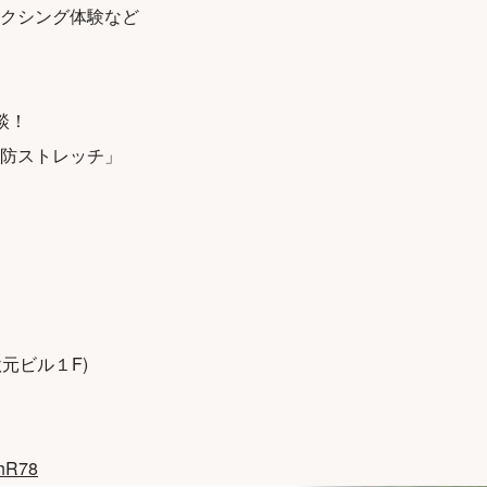
クシング体験など
談！
防ストレッチ」
秋元ビル１F)
7hR78