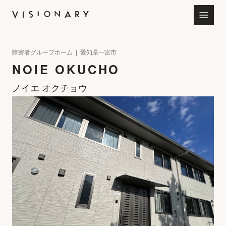
会社情報
障害者グループホーム | 愛知県一宮市
NOIE OKUCHO
お知らせ
ノイエ オクチョウ
サービス
ビジョナリー採用サイト
7SeaS特設サイト