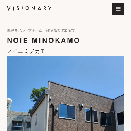
会社情報
障害者グループホーム | 岐阜県美濃加茂市
NOIE MINOKAMO
お知らせ
ノイエ ミノカモ
サービス
ビジョナリー採用サイト
7SeaS特設サイト